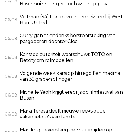
06/08
Boschhuizerbergen toch weer opgelaaid
Veltman (34) tekent voor een seizoen bij West
06/08
Ham United
Curry geniet ondanks borstontsteking van
06/08
pasgeboren dochter Cleo
Kansspelautoriteit waarschuwt TOTO en
06/08
Betcity om rolmodellen
Volgende week kans op hittegolf en maxima
06/08
van 35 graden of hoger
Michelle Yeoh krijgt ereprijs op filmfestival van
06/08
Busan
Maria Teresa deelt nieuwe reeks oude
06/08
vakantiefoto's van familie
Man krijgt levenslang cel voor inrijden op